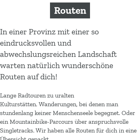
m
Routen
e
p
a
In einer Provinz mit einer so
g
eindrucksvollen und
e
abwechslungsreichen Landschaft
warten natürlich wunderschöne
Routen auf dich!
Lange Radtouren zu uralten
Kulturstätten. Wanderungen, bei denen man
stundenlang keiner Menschenseele begegnet. Oder
ein Mountainbike-Parcours über anspruchsvolle
Singletracks. Wir haben alle Routen für dich in eine
Übersicht gepackt.