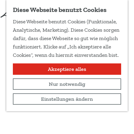
Diese Webseite benutzt Cookies
Diese Webseite benutzt Cookies (Funktionale,
G
Analytische, Marketing). Diese Cookies sorgen
e
dafür, dass diese Webseite so gut wie möglich
h
funktioniert. Klicke auf „Ich akzeptiere alle
e
Cookies“, wenn du hiermit einverstanden bist.
n
S
Akzeptiere alles
i
Nur notwendig
e
z
Einstellungen ändern
u
r
H
o