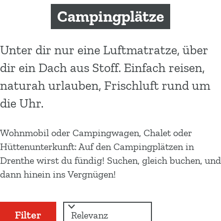
m
Campingplätze
e
p
a
Unter dir nur eine Luftmatratze, über
g
dir ein Dach aus Stoff. Einfach reisen,
e
naturah urlauben, Frischluft rund um
die Uhr.
Wohnmobil oder Campingwagen, Chalet oder
Hüttenunterkunft: Auf den Campingplätzen in
Drenthe wirst du fündig! Suchen, gleich buchen, und
dann hinein ins Vergnügen!
W
S
Filter
a
o