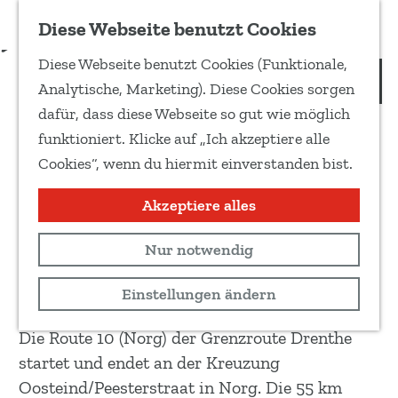
Zu Favoriten hinzufügen
Download Routenbeschreibung
Diese Webseite benutzt Cookies
T
Diese Webseite benutzt Cookies (Funktionale,
e
Grenzroute Drenthe, Route
G
Analytische, Marketing). Diese Cookies sorgen
i
e
10: Norg
dafür, dass diese Webseite so gut wie möglich
l
h
funktioniert. Klicke auf „Ich akzeptiere alle
e
e
Cookies“, wenn du hiermit einverstanden bist.
d
E-bike route
n
i
S
Akzeptiere alles
Race
e
i
s
55 km
Nur notwendig
e
e
z
Routenkarte anzeigen
Einstellungen ändern
S
u
e
r
Die Route 10 (Norg) der Grenzroute Drenthe
i
H
startet und endet an der Kreuzung
t
o
Oosteind/Peesterstraat in Norg. Die 55 km
e