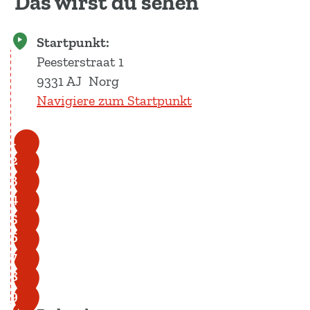
Das wirst du sehen
Startpunkt:
Peesterstraat 1
9331 AJ
Norg
Navigiere zum Startpunkt
1
2
3
4
5
6
7
8
9