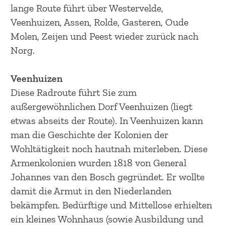
m
lange Route führt über Westervelde,
e
Veenhuizen, Assen, Rolde, Gasteren, Oude
p
Molen, Zeijen und Peest wieder zurück nach
a
Norg.
g
e
Veenhuizen
Diese Radroute führt Sie zum
außergewöhnlichen Dorf Veenhuizen (liegt
etwas abseits der Route). In Veenhuizen kann
man die Geschichte der Kolonien der
Wohltätigkeit noch hautnah miterleben. Diese
Armenkolonien wurden 1818 von General
Johannes van den Bosch gegründet. Er wollte
damit die Armut in den Niederlanden
bekämpfen. Bedürftige und Mittellose erhielten
ein kleines Wohnhaus (sowie Ausbildung und