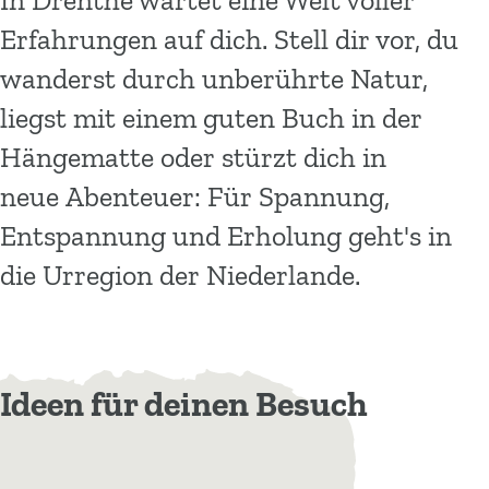
In Drenthe wartet eine Welt voller
k
m
Erfahrungen auf dich. Stell dir vor, du
e
e
,
p
wanderst durch unberührte Natur,
w
a
liegst mit einem guten Buch in der
i
g
Hängematte oder stürzt dich in
e
e
neue Abenteuer: Für Spannung,
d
i
Entspannung und Erholung geht's in
e
die Urregion der Niederlande.
U
r
k
r
Ideen für deinen Besuch
a
f
t