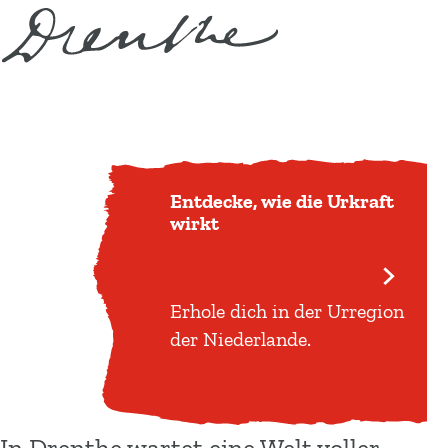
Urregion der
Niederlande
G
e
h
e
Entdecke, wie die Urkraft
n
wirkt
S
i
E
e
Erhole dich in der Urregion
n
z
der Niederlande.
t
u
d
r
e
H
c
o