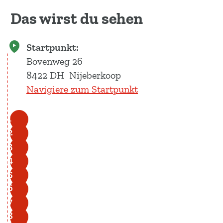
Das wirst du sehen
Startpunkt:
Bovenweg 26
8422 DH
Nijeberkoop
Navigiere zum Startpunkt
1
2
3
4
5
6
7
8