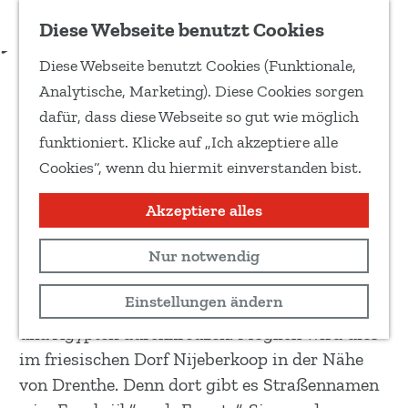
Zu Favoriten hinzufügen
Download Routenbeschreibung
Diese Webseite benutzt Cookies
T
Diese Webseite benutzt Cookies (Funktionale,
e
Zwischen Frankreich und
G
Analytische, Marketing). Diese Cookies sorgen
i
e
Ägypten
dafür, dass diese Webseite so gut wie möglich
l
h
funktioniert. Klicke auf „Ich akzeptiere alle
e
e
Cookies“, wenn du hiermit einverstanden bist.
d
Wandertour
n
i
S
Akzeptiere alles
8,6 km
e
i
s
Routenkarte anzeigen
Nur notwendig
e
e
z
Einstellungen ändern
S
An nur einem Tag durch Frankreich wandern
u
e
und Ägypten durchkreuzen: Möglich wird dies
r
i
im friesischen Dorf Nijeberkoop in der Nähe
H
t
von Drenthe. Denn dort gibt es Straßennamen
o
e