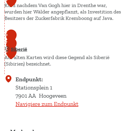
Kurz nachdem Van Gogh hier in Drenthe war,
w
wurden hier Wälder angepflanzt, als Investition des
a
Besitzers der Zuckerfabrik Kremboong auf Java.
r
t
N
6
s
a
7
c
Siberië
t
8
h
Auf alten Karten wird diese Gegend als Siberië
u
a
(Sibirien) bezeichnet.
r
a
K
S
Endpunkt:
p
r
i
Stationsplein 1
e
b
7901 AA
Hoogeveen
m
e
Navigiere zum Endpunkt
b
r
o
i
o
ë