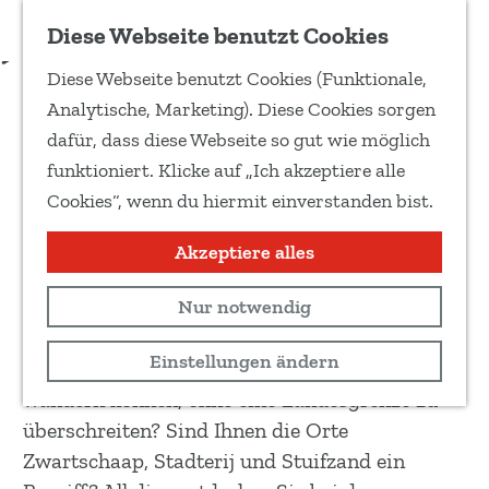
Zu Favoriten hinzufügen
Download Routenbeschreibung
Diese Webseite benutzt Cookies
T
Diese Webseite benutzt Cookies (Funktionale,
e
Nach Sibirien (und wieder
G
Analytische, Marketing). Diese Cookies sorgen
i
e
zurück)
dafür, dass diese Webseite so gut wie möglich
l
h
funktioniert. Klicke auf „Ich akzeptiere alle
e
e
Cookies“, wenn du hiermit einverstanden bist.
d
Wandertour
n
i
S
Akzeptiere alles
13 km
e
i
s
Routenkarte anzeigen
Nur notwendig
e
e
z
Einstellungen ändern
S
Hätten Sie gedacht, dass Sie durch Sibirien
u
e
wandern können, ohne eine Landesgrenze zu
r
i
überschreiten? Sind Ihnen die Orte
H
t
Zwartschaap, Stadterij und Stuifzand ein
o
e