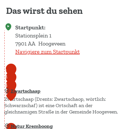
Das wirst du sehen
Startpunkt:
Stationsplein 1
7901 AA
Hoogeveen
Navigiere zum Startpunkt
1
2
3
Zwartschaap
4
Zwartschaap (Drents: Zwartschaop, wörtlich:
Schwarzschaf) ist eine Ortschaft an der
gleichnamigen Straße in der Gemeinde Hoogeveen.
Natur Kremboong
Z
5