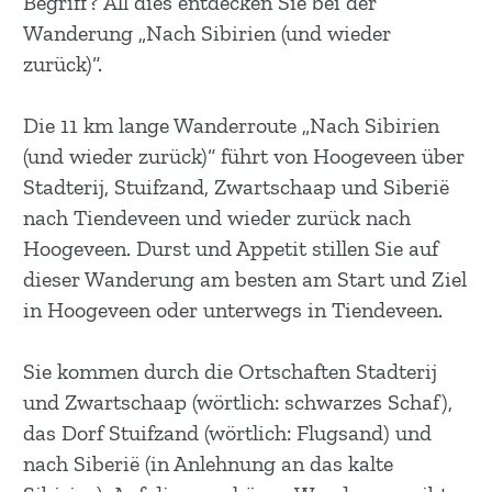
Begriff? All dies entdecken Sie bei der
m
Wanderung „Nach Sibirien (und wieder
e
zurück)“.
p
a
Die 11 km lange Wanderroute „Nach Sibirien
g
(und wieder zurück)“ führt von Hoogeveen über
e
Stadterij, Stuifzand, Zwartschaap und Siberië
nach Tiendeveen und wieder zurück nach
Hoogeveen. Durst und Appetit stillen Sie auf
dieser Wanderung am besten am Start und Ziel
in Hoogeveen oder unterwegs in Tiendeveen.
Sie kommen durch die Ortschaften Stadterij
und Zwartschaap (wörtlich: schwarzes Schaf),
das Dorf Stuifzand (wörtlich: Flugsand) und
nach Siberië (in Anlehnung an das kalte