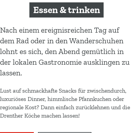
m
Essen & trinken
e
p
a
Nach einem ereignisreichen Tag auf
g
dem Rad oder in den Wanderschuhen
e
lohnt es sich, den Abend gemütlich in
der lokalen Gastronomie ausklingen zu
lassen.
Lust auf schmackhafte Snacks für zwischendurch,
luxuriöses Dinner, himmlische Pfannkuchen oder
regionale Kost? Dann einfach zurücklehnen und die
Drenther Köche machen lassen!
W