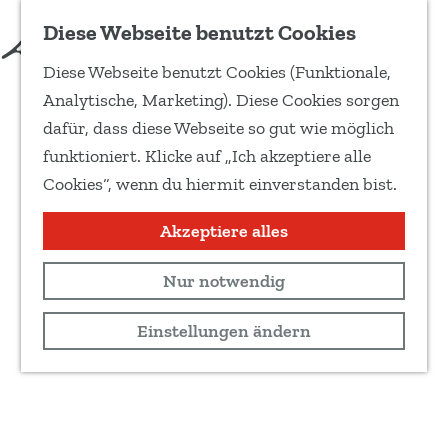
Diese Webseite benutzt Cookies
Diese Webseite benutzt Cookies (Funktionale,
G
Analytische, Marketing). Diese Cookies sorgen
e
dafür, dass diese Webseite so gut wie möglich
h
funktioniert. Klicke auf „Ich akzeptiere alle
e
Cookies“, wenn du hiermit einverstanden bist.
n
S
Akzeptiere alles
i
Nur notwendig
e
z
Einstellungen ändern
u
r
H
o