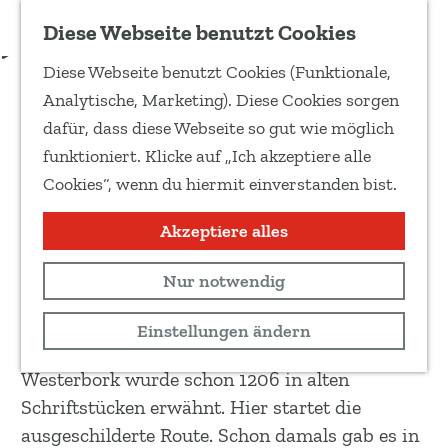
Zu Favoriten hinzufügen
Download Routenbeschreibung
Diese Webseite benutzt Cookies
T
Diese Webseite benutzt Cookies (Funktionale,
e
Westerbork-Zwiggelte
G
Analytische, Marketing). Diese Cookies sorgen
i
e
dafür, dass diese Webseite so gut wie möglich
l
h
Wandertour
funktioniert. Klicke auf „Ich akzeptiere alle
e
e
Cookies“, wenn du hiermit einverstanden bist.
d
15 km
n
i
S
Akzeptiere alles
Routenkarte anzeigen
e
i
s
Nur notwendig
e
offenen Landschaft mit sehenswerten
e
z
Bauernhöfen erhalten geblieben ist.
Einstellungen ändern
S
u
e
r
Westerbork wurde schon 1206 in alten
i
H
Schriftstücken erwähnt. Hier startet die
t
o
ausgeschilderte Route. Schon damals gab es in
e