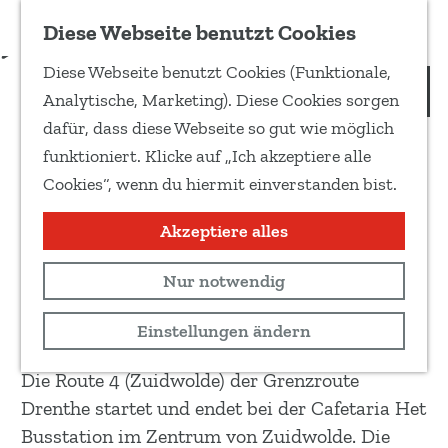
Zu Favoriten hinzufügen
Download Routenbeschreibung
Diese Webseite benutzt Cookies
T
Diese Webseite benutzt Cookies (Funktionale,
e
Grenzroute Drenthe, Route
G
Analytische, Marketing). Diese Cookies sorgen
i
e
4: Zuidwolde
dafür, dass diese Webseite so gut wie möglich
l
h
funktioniert. Klicke auf „Ich akzeptiere alle
e
e
Cookies“, wenn du hiermit einverstanden bist.
d
E-bike route
n
i
S
Akzeptiere alles
Race
e
i
s
66 km
Nur notwendig
e
e
z
Routenkarte anzeigen
Einstellungen ändern
S
u
e
r
Die Route 4 (Zuidwolde) der Grenzroute
i
H
Drenthe startet und endet bei der Cafetaria Het
t
o
Busstation im Zentrum von Zuidwolde. Die
e