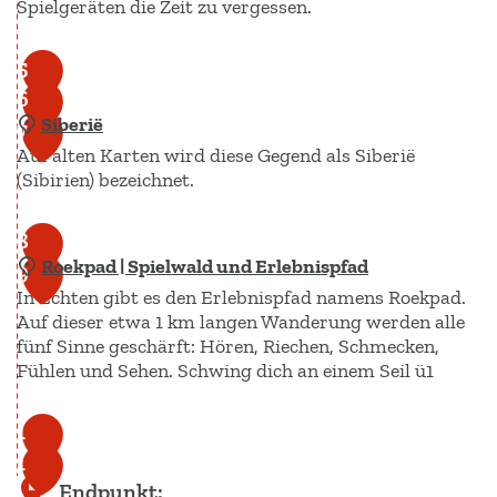
Spielgeräten die Zeit zu vergessen.
C
5
o
6
Siberië
w
7
Auf alten Karten wird diese Gegend als Siberië
b
(Sibirien) bezeichnet.
o
y
S
8
&
Roekpad | Spielwald und Erlebnispfad
i
9
I
In Echten gibt es den Erlebnispfad namens Roekpad.
b
n
Auf dieser etwa 1 km langen Wanderung werden alle
e
d
fünf Sinne geschärft: Hören, Riechen, Schmecken,
r
Fühlen und Sehen. Schwing dich an einem Seil ü1
i
i
a
ë
R
1
n
o
1
0
e
e
Endpunkt: