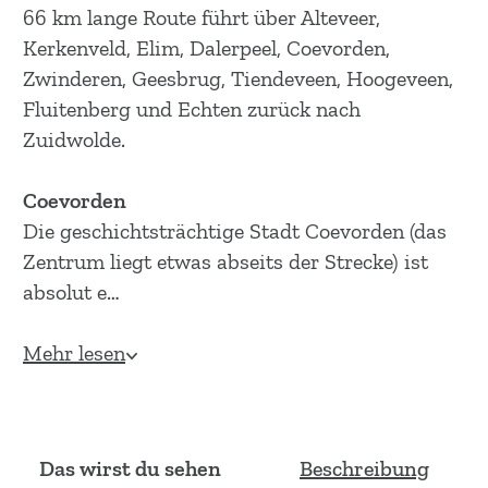
m
66 km lange Route führt über Alteveer,
e
Kerkenveld, Elim, Dalerpeel, Coevorden,
p
Zwinderen, Geesbrug, Tiendeveen, Hoogeveen,
a
Fluitenberg und Echten zurück nach
g
Zuidwolde.
e
Coevorden
Die geschichtsträchtige Stadt Coevorden (das
Zentrum liegt etwas abseits der Strecke) ist
absolut e…
Mehr lesen
Das wirst du sehen
Beschreibung