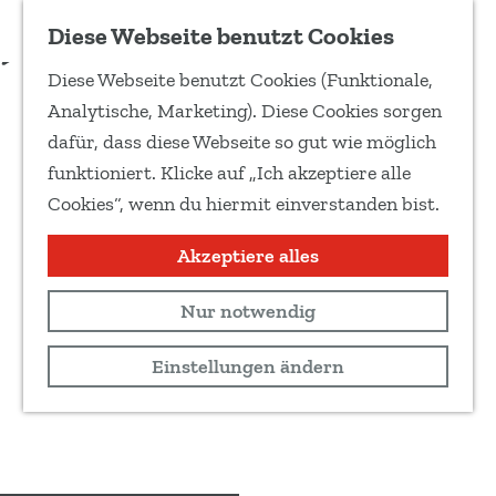
Zu Favoriten hinzufügen
Diese Webseite benutzt Cookies
T
Diese Webseite benutzt Cookies (Funktionale,
e
G
Analytische, Marketing). Diese Cookies sorgen
i
e
dafür, dass diese Webseite so gut wie möglich
l
h
funktioniert. Klicke auf „Ich akzeptiere alle
e
e
Cookies“, wenn du hiermit einverstanden bist.
d
n
i
S
Akzeptiere alles
e
i
s
Nur notwendig
e
e
z
Einstellungen ändern
S
u
e
r
i
H
t
o
e