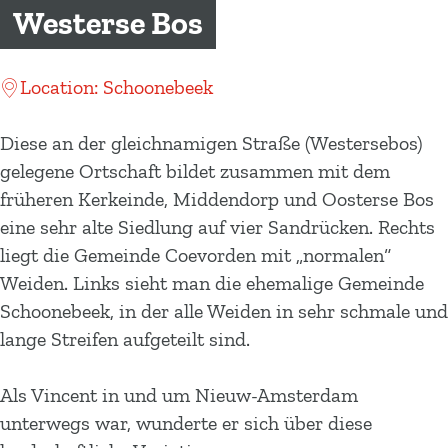
m
Westerse Bos
e
p
Location: Schoonebeek
a
g
Diese an der gleichnamigen Straße (Westersebos)
e
gelegene Ortschaft bildet zusammen mit dem
früheren Kerkeinde, Middendorp und Oosterse Bos
eine sehr alte Siedlung auf vier Sandrücken. Rechts
liegt die Gemeinde Coevorden mit „normalen“
Weiden. Links sieht man die ehemalige Gemeinde
Schoonebeek, in der alle Weiden in sehr schmale und
lange Streifen aufgeteilt sind.
Als Vincent in und um Nieuw-Amsterdam
unterwegs war, wunderte er sich über diese