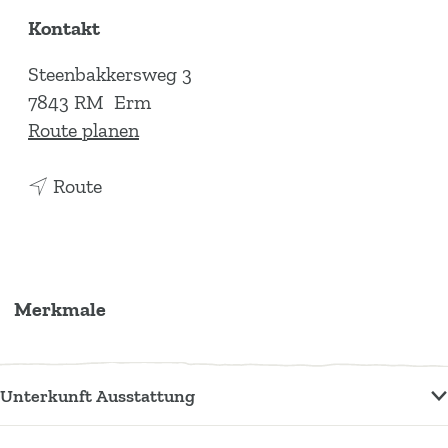
Kontakt
Steenbakkersweg 3
7843 RM
Erm
b
Route planen
i
b
s
Route
i
E
s
r
E
m
r
e
Merkmale
m
r
e
s
r
t
Unterkunft Ausstattung
s
r
t
a