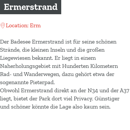
m
Ermerstrand
e
p
Location: Erm
a
g
Der Badesee Ermerstrand ist für seine schönen
e
Strände, die kleinen Inseln und die großen
Liegewiesen bekannt. Er liegt in einem
Naherholungsgebiet mit Hunderten Kilometern
Rad- und Wanderwegen, dazu gehört etwa der
sogenannte Pieterpad.
Obwohl Ermerstrand direkt an der N34 und der A37
liegt, bietet der Park dort viel Privacy. Günstiger
und schöner könnte die Lage also kaum sein.