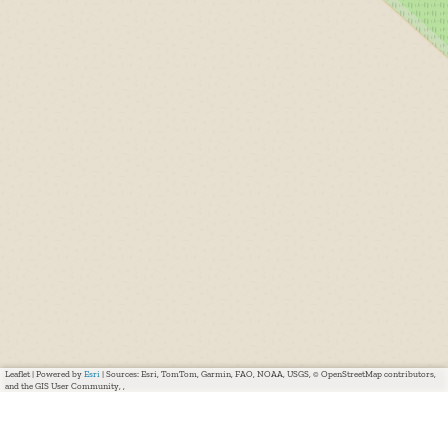
Leaflet
|
Powered by
Esri
| Sources: Esri, TomTom, Garmin, FAO, NOAA, USGS, © OpenStreetMap contributors,
and the GIS User Community, ,