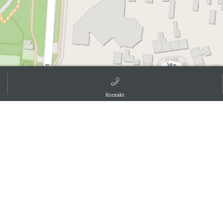
Kontakt
d the GIS User Community, ,