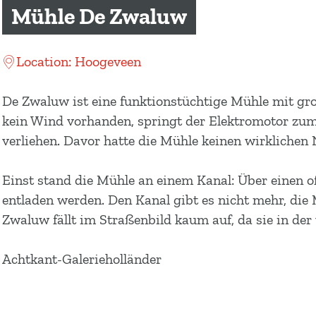
m
Mühle De Zwaluw
e
p
Location: Hoogeveen
a
g
De Zwaluw ist eine funktionstüchtige Mühle mit g
e
kein Wind vorhanden, springt der Elektromotor zu
verliehen. Davor hatte die Mühle keinen wirklichen
Einst stand die Mühle an einem Kanal: Über einen o
entladen werden. Den Kanal gibt es nicht mehr, di
Zwaluw fällt im Straßenbild kaum auf, da sie in de
Achtkant-Galerieholländer