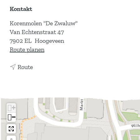
Kontakt
Korenmolen "De Zwaluw"
Van Echtenstraat 47
7902 EL
Hoogeveen
b
Route planen
i
b
s
Route
i
M
s
ü
M
h
ü
l
+
h
e
−
l
D
e
e
D
Z