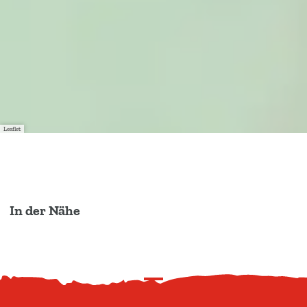
Leaflet
In der Nähe
N
a