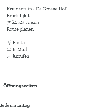
Kruidentuin - De Groene Hof
Broekdijk 1a
7964 KS
Ansen
b
Route planen
i
b
s
Route
i
b
T
E-Mail
s
i
T
e
Anrufen
T
s
e
e
e
T
e
s
e
e
s
c
s
e
c
h
Öffnungszeiten
c
s
h
e
h
c
e
n
e
h
n
k
Jeden montag