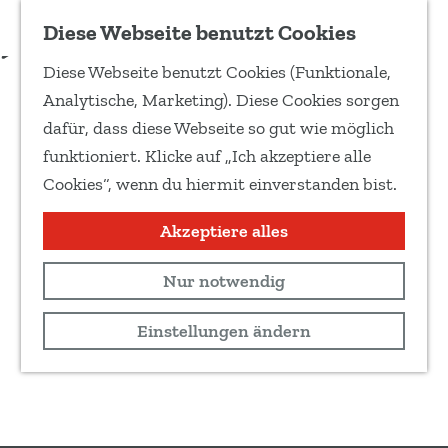
Zu Favoriten hinzufügen
Diese Webseite benutzt Cookies
T
Diese Webseite benutzt Cookies (Funktionale,
e
G
Analytische, Marketing). Diese Cookies sorgen
i
e
dafür, dass diese Webseite so gut wie möglich
l
h
funktioniert. Klicke auf „Ich akzeptiere alle
e
e
Cookies“, wenn du hiermit einverstanden bist.
d
n
i
S
Akzeptiere alles
e
i
s
Nur notwendig
e
e
z
Einstellungen ändern
S
u
e
r
i
H
t
o
e