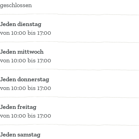
n
e
k
e
geschlossen
k
n
e
&
e
k
&
K
Jeden dienstag
&
e
K
r
von 10:00 bis 17:00
K
&
r
ä
r
K
ä
u
Jeden mittwoch
ä
r
u
t
von 10:00 bis 17:00
u
ä
t
e
t
u
e
r
Jeden donnerstag
e
t
r
g
von 10:00 bis 17:00
r
e
g
a
g
r
a
r
a
g
r
t
Jeden freitag
r
a
t
e
von 10:00 bis 17:00
t
r
e
n
e
t
n
|
Jeden samstag