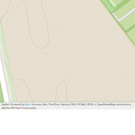
Leaflet
|
Powered by
Esri
| Sources: Esri, TomTom, Garmin, FAO, NOAA, USGS, © OpenStreetMap contributors,
and the GIS User Community, ,