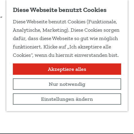
Zu Favoriten hinzufügen
Diese Webseite benutzt Cookies
T
Diese Webseite benutzt Cookies (Funktionale,
e
G
Analytische, Marketing). Diese Cookies sorgen
i
e
dafür, dass diese Webseite so gut wie möglich
l
h
funktioniert. Klicke auf „Ich akzeptiere alle
e
e
Cookies“, wenn du hiermit einverstanden bist.
d
n
i
S
Akzeptiere alles
e
i
s
Nur notwendig
e
e
z
Einstellungen ändern
S
u
e
r
i
H
t
o
e