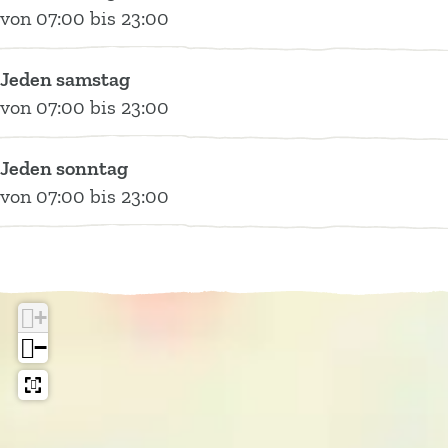
r
o
k
B
e
von 07:00 bis 23:00
k
r
e
o
n
e
k
n
r
Jeden samstag
n
e
k
von 07:00 bis 23:00
n
e
n
Jeden sonntag
von 07:00 bis 23:00
+
−