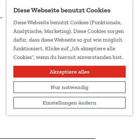
Zu Favoriten hinzufügen
Diese Webseite benutzt Cookies
T
Diese Webseite benutzt Cookies (Funktionale,
e
G
Analytische, Marketing). Diese Cookies sorgen
i
e
dafür, dass diese Webseite so gut wie möglich
l
h
funktioniert. Klicke auf „Ich akzeptiere alle
e
e
Cookies“, wenn du hiermit einverstanden bist.
d
n
i
S
Akzeptiere alles
e
i
s
Nur notwendig
e
e
z
Einstellungen ändern
S
u
e
r
i
H
t
o
e