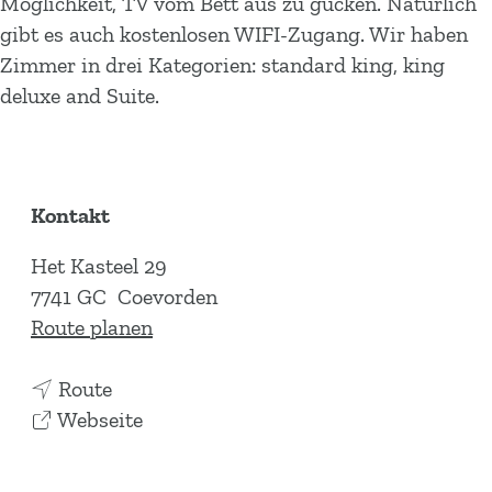
Möglichkeit, TV vom Bett aus zu gucken. Natürlich
gibt es auch kostenlosen WIFI-Zugang. Wir haben
Zimmer in drei Kategorien: standard king, king
deluxe and Suite.
Kontakt
Het Kasteel 29
7741 GC
Coevorden
b
Route planen
i
b
s
Route
i
a
K
Webseite
s
b
a
K
K
s