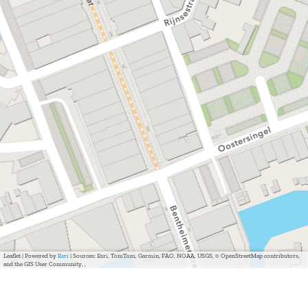
Leaflet
|
Powered by
Esri
| Sources: Esri, TomTom, Garmin, FAO, NOAA, USGS, © OpenStreetMap contributors,
and the GIS User Community, ,