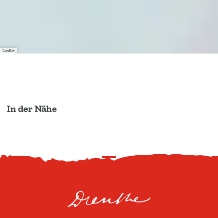
Leaflet
In der Nähe
N
a
c
h
o