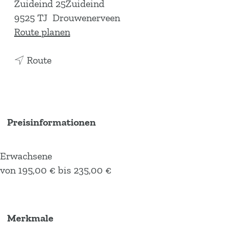
Zuideind 25Zuideind
9525 TJ
Drouwenerveen
b
Route planen
i
b
s
Route
i
F
s
e
F
r
e
i
Preisinformationen
r
e
i
n
Erwachsene
e
h
von 195,00 € bis 235,00 €
n
a
h
u
a
s
u
d
Merkmale