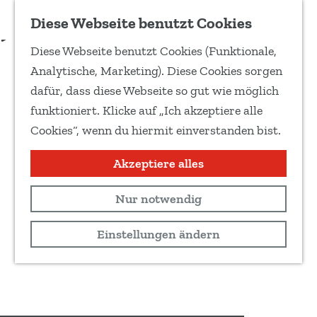
Zu Favoriten hinzufügen
Diese Webseite benutzt Cookies
T
Diese Webseite benutzt Cookies (Funktionale,
e
G
Analytische, Marketing). Diese Cookies sorgen
i
e
dafür, dass diese Webseite so gut wie möglich
l
h
funktioniert. Klicke auf „Ich akzeptiere alle
e
e
Cookies“, wenn du hiermit einverstanden bist.
d
n
i
S
Akzeptiere alles
e
i
s
Nur notwendig
e
e
z
Einstellungen ändern
S
u
e
r
i
H
t
o
e