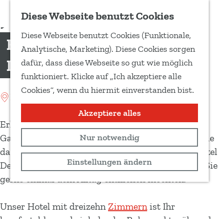
Zu Favoriten hinzufügen
Diese Webseite benutzt Cookies
T
Diese Webseite benutzt Cookies (Funktionale,
e
Boutique Hotel de Drentse
G
Analytische, Marketing). Diese Cookies sorgen
i
e
Liefde
dafür, dass diese Webseite so gut wie möglich
l
h
funktioniert. Klicke auf „Ich akzeptiere alle
e
e
Cookies“, wenn du hiermit einverstanden bist.
d
Location: Dwingeloo
n
i
S
Akzeptiere alles
e
Erholsame Ruhe, Natur pur, niederländische
i
s
Gastfreundschaft und Gemütlichkeit. Wo finden Sie
Nur notwendig
e
e
das noch in unserer heutigen hektischen Zeit? Hotel
z
Einstellungen ändern
S
De Drift in Dwingeloo bietet Ihnen all dies, wenn Sie
u
e
gerne einmal dem Alltag entfliehen möchten.
r
i
H
t
Unser Hotel mit dreizehn
Zimmern
ist Ihr
o
e