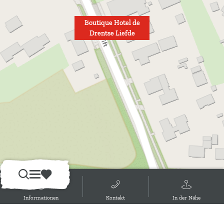
Boutique Hotel de
Drentse Liefde
S
M
F
u
e
a
Informationen
Kontakt
In der Nähe
c
n
v
h
ü
o