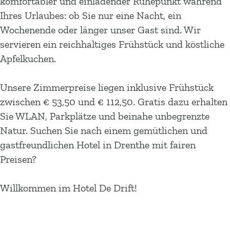
komfortabler und einladender Ruhepunkt während
m
Ihres Urlaubes: ob Sie nur eine Nacht, ein
e
Wochenende oder länger unser Gast sind. Wir
p
servieren ein reichhaltiges Frühstück und köstliche
a
Apfelkuchen.
g
e
Unsere Zimmerpreise liegen inklusive Frühstück
zwischen € 53,50 und € 112,50. Gratis dazu erhalten
Sie WLAN, Parkplätze und beinahe unbegrenzte
Natur. Suchen Sie nach einem gemütlichen und
gastfreundlichen Hotel in Drenthe mit fairen
Preisen?
Willkommen im Hotel De Drift!