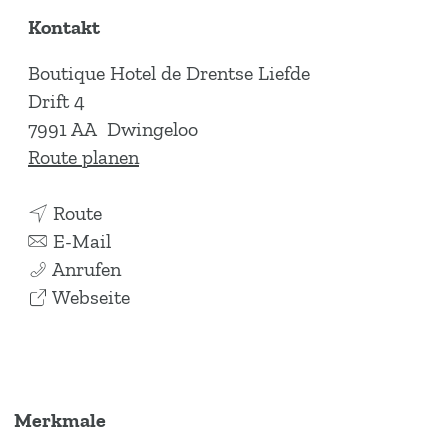
Kontakt
Boutique Hotel de Drentse Liefde
Drift 4
7991 AA
Dwingeloo
b
Route planen
i
b
s
Route
i
b
B
E-Mail
s
i
B
o
Anrufen
B
s
o
a
u
Webseite
o
B
u
b
t
u
o
t
B
i
t
u
i
o
q
i
t
q
u
u
Merkmale
q
i
u
t
e