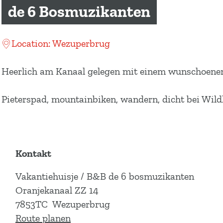
m
de 6 Bosmuzikanten
e
p
Location: Wezuperbrug
a
g
Heerlich am Kanaal gelegen mit einem wunschoenen
e
Pieterspad, mountainbiken, wandern, dicht bei Wildl
Kontakt
Vakantiehuisje / B&B de 6 bosmuzikanten
Oranjekanaal ZZ 14
7853TC
Wezuperbrug
b
Route planen