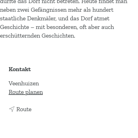
durfte das Dorf nicht betreten. Heute findet man
neben zwei Gefängnissen mehr als hundert
staatliche Denkmäler, und das Dorf atmet
Geschichte – mit besonderen, oft aber auch
erschütternden Geschichten.
Kontakt
Veenhuizen
b
Route planen
i
b
s
Route
i
V
s
e
V
e