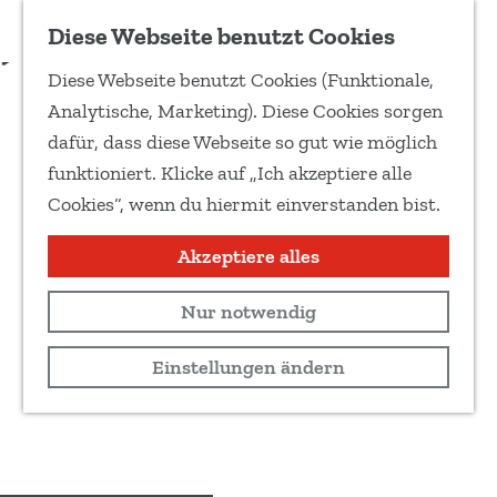
Zu Favoriten hinzufügen
Diese Webseite benutzt Cookies
T
Diese Webseite benutzt Cookies (Funktionale,
e
G
Analytische, Marketing). Diese Cookies sorgen
i
e
dafür, dass diese Webseite so gut wie möglich
l
h
funktioniert. Klicke auf „Ich akzeptiere alle
e
e
Cookies“, wenn du hiermit einverstanden bist.
d
n
i
S
Akzeptiere alles
e
i
s
Nur notwendig
e
e
z
Einstellungen ändern
S
u
e
r
i
H
t
o
e