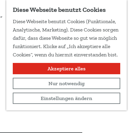
Zu Favoriten hinzufügen
Diese Webseite benutzt Cookies
T
Diese Webseite benutzt Cookies (Funktionale,
e
G
Analytische, Marketing). Diese Cookies sorgen
i
e
dafür, dass diese Webseite so gut wie möglich
l
h
funktioniert. Klicke auf „Ich akzeptiere alle
e
e
Cookies“, wenn du hiermit einverstanden bist.
d
n
i
S
Akzeptiere alles
e
i
s
Nur notwendig
e
e
z
Einstellungen ändern
S
u
e
r
i
H
t
o
e