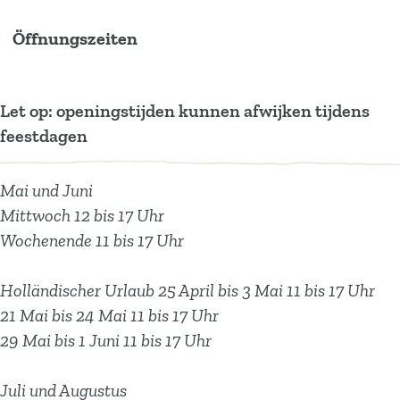
e
t
t
t
e
v
n
d
t
Öffnungszeiten
b
e
a
u
n
e
t
v
u
o
r
g
b
t
n
u
e
r
o
e
r
e
u
t
r
n
e
Let op: openingstijden kunnen afwijken tijdens
k
s
a
D
r
u
e
t
p
feestdagen
D
t
m
X
e
r
p
u
a
X
D
D
A
p
e
a
r
r
A
X
X
d
Mai und Juni
a
p
r
e
k
d
A
A
v
Mittwoch 12 bis 17 Uhr
r
a
k
p
v
d
d
e
Wochenende 11 bis 17 Uhr
k
r
a
e
v
v
n
k
r
n
e
e
t
Holländischer Urlaub 25 April bis 3 Mai 11 bis 17 Uhr
k
t
n
n
u
21 Mai bis 24 Mai 11 bis 17 Uhr
u
t
t
r
29 Mai bis 1 Juni 11 bis 17 Uhr
r
u
u
e
e
r
r
p
Juli und Augustus