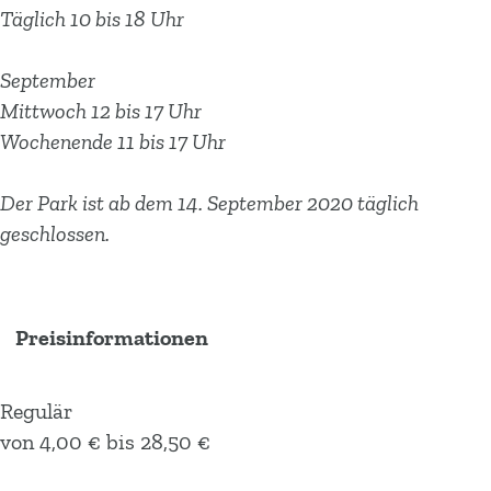
p
e
e
a
Täglich 10 bis 18 Uhr
a
p
p
r
r
a
a
k
September
k
r
r
Mittwoch 12 bis 17 Uhr
k
k
Wochenende 11 bis 17 Uhr
Der Park ist ab dem 14. September 2020 täglich
geschlossen.
Preisinformationen
Regulär
von 4,00 € bis 28,50 €