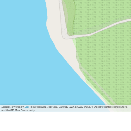
Leaflet
|
Powered by
Esri
| Sources: Esri, TomTom, Garmin, FAO, NOAA, USGS, © OpenStreetMap contributors,
and the GIS User Community, ,