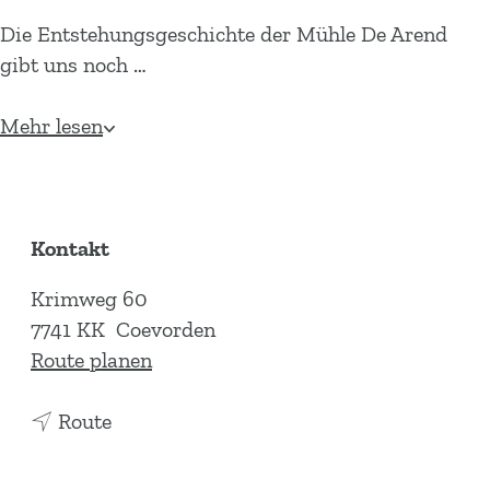
Die Entstehungsgeschichte der Mühle De Arend
gibt uns noch …
Mehr lesen
Kontakt
Krimweg 60
7741 KK
Coevorden
b
Route planen
i
b
s
Route
i
M
s
ü