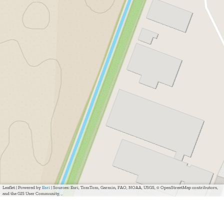
Leaflet
|
Powered by
Esri
| Sources: Esri, TomTom, Garmin, FAO, NOAA, USGS, © OpenStreetMap contributors,
and the GIS User Community, ,