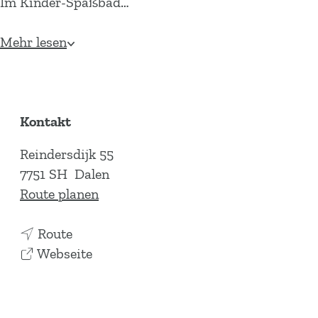
Im Kinder-Spaßbad…
Mehr lesen
Kontakt
Reindersdijk 55
7751 SH
Dalen
b
Route planen
i
b
s
Route
i
a
S
Webseite
s
b
c
S
S
h
c
c
w