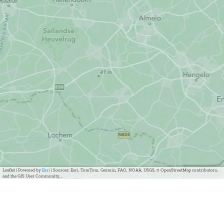
Leaflet
|
Powered by
Esri
| Sources: Esri, TomTom, Garmin, FAO, NOAA, USGS, © OpenStreetMap contributors,
and the GIS User Community, ,