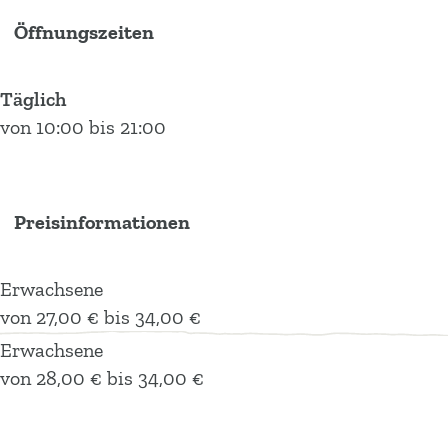
h
h
i
Öffnungszeiten
w
w
m
i
i
m
Täglich
m
m
b
von 10:00 bis 21:00
m
m
a
b
b
d
a
a
A
d
d
q
Preisinformationen
A
A
u
q
q
a
Erwachsene
u
u
M
von 27,00 € bis 34,00 €
a
a
u
Erwachsene
M
M
n
von 28,00 € bis 34,00 €
u
u
d
n
n
o
d
d