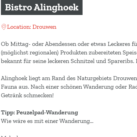
m
Bistro Alinghoek
e
p
Location: Drouwen
a
g
Ob Mittag- oder Abendessen oder etwas Leckeres fü
e
(möglichst regionalen) Produkten zubereiteten Speise
bekannt für seine leckeren Schnitzel und Spareribs
Alinghoek liegt am Rand des Naturgebiets Drouwene
Fauna aus. Nach einer schönen Wanderung oder Radt
Getränk schmecken!
Tipp: Peuzelpad-Wanderung
Wie wäre es mit einer Wanderung…