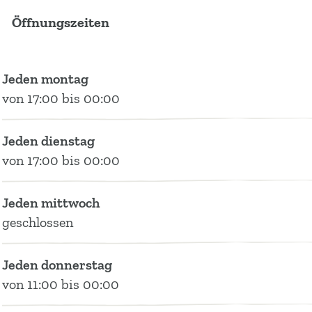
r
t
o
s
A
Öffnungszeiten
o
r
A
t
l
A
o
l
r
i
l
A
i
o
n
Jeden montag
i
l
n
A
g
von 17:00 bis 00:00
n
i
g
l
h
g
n
h
i
o
Jeden dienstag
h
g
o
n
e
von 17:00 bis 00:00
o
h
e
g
k
e
o
k
h
Jeden mittwoch
k
e
o
geschlossen
k
e
k
Jeden donnerstag
von 11:00 bis 00:00