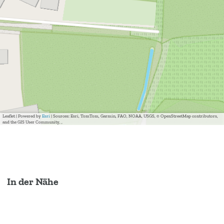
Leaflet
|
Powered by
Esri
| Sources: Esri, TomTom, Garmin, FAO, NOAA, USGS, © OpenStreetMap contributors,
and the GIS User Community, ,
In der Nähe