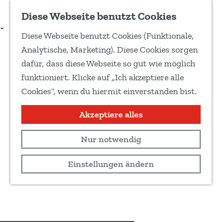
Zu Favoriten hinzufügen
Diese Webseite benutzt Cookies
T
Diese Webseite benutzt Cookies (Funktionale,
e
G
Analytische, Marketing). Diese Cookies sorgen
i
e
dafür, dass diese Webseite so gut wie möglich
l
h
funktioniert. Klicke auf „Ich akzeptiere alle
e
e
Cookies“, wenn du hiermit einverstanden bist.
d
n
i
S
Akzeptiere alles
e
i
s
Nur notwendig
e
e
z
Einstellungen ändern
S
u
e
r
i
H
t
o
e