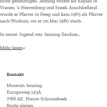
nicht genehmigen. Janning wirkte als Kaplan in
Vianen, ’s-Heerenberg und Sneek. Anschließend
wurde er Pfarrer in Heeg und kam 1965 als Pfarrer
nach Workum, wo er im Mai 1980 starb.
In seiner Jugend war Janning Zeichne…
Mehr lesen
Kontakt
Museum Janning
Europaweg 143A
7766 AE
Nieuw-Schoonebeek
b
Route planen