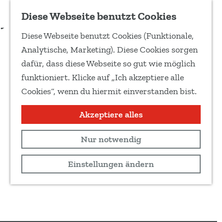
Zu Favoriten hinzufügen
Diese Webseite benutzt Cookies
T
Diese Webseite benutzt Cookies (Funktionale,
e
G
Analytische, Marketing). Diese Cookies sorgen
i
e
dafür, dass diese Webseite so gut wie möglich
l
h
funktioniert. Klicke auf „Ich akzeptiere alle
e
e
Cookies“, wenn du hiermit einverstanden bist.
d
n
i
S
Akzeptiere alles
e
i
s
Nur notwendig
e
e
z
Einstellungen ändern
S
u
e
r
i
H
t
o
e