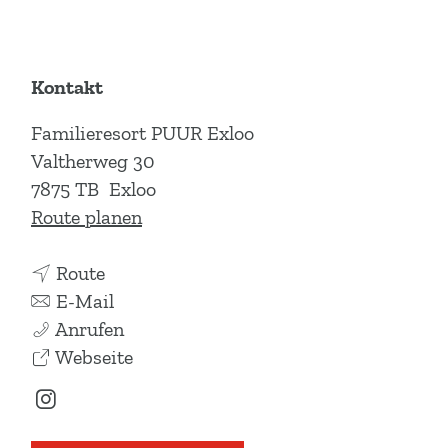
Kontakt
Familieresort PUUR Exloo
Valtherweg 30
7875 TB
Exloo
b
Route planen
i
b
s
Route
i
b
F
E-Mail
s
i
F
a
Anrufen
F
s
a
a
m
Webseite
a
F
m
b
i
I
m
a
i
F
l
n
i
m
l
a
i