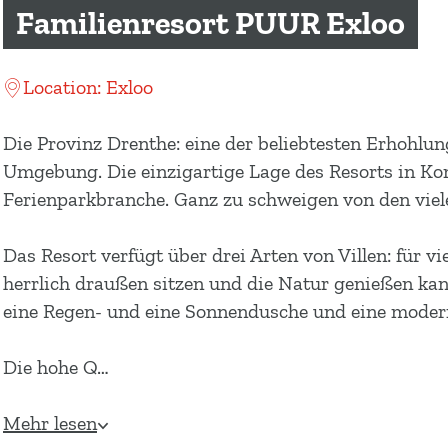
m
Familienresort PUUR Exloo
e
p
Location: Exloo
a
g
Die Provinz Drenthe: eine der beliebtesten Erhohlun
e
Umgebung. Die einzigartige Lage des Resorts in Kom
Ferienparkbranche. Ganz zu schweigen von den viele
Das Resort verfügt über drei Arten von Villen: für v
herrlich draußen sitzen und die Natur genießen kann
eine Regen- und eine Sonnendusche und eine moderne
Die hohe Q…
Mehr lesen