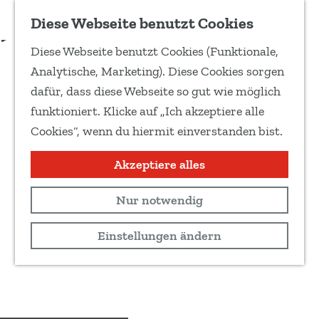
Zu Favoriten hinzufügen
Diese Webseite benutzt Cookies
T
Diese Webseite benutzt Cookies (Funktionale,
e
G
Analytische, Marketing). Diese Cookies sorgen
i
e
dafür, dass diese Webseite so gut wie möglich
l
h
funktioniert. Klicke auf „Ich akzeptiere alle
e
e
Cookies“, wenn du hiermit einverstanden bist.
d
n
i
S
Akzeptiere alles
e
i
s
Nur notwendig
e
e
z
Einstellungen ändern
S
u
e
r
i
H
t
o
e