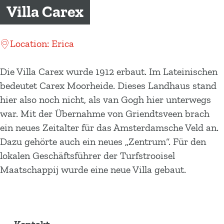
m
Villa Carex
e
p
Location: Erica
a
g
Die Villa Carex wurde 1912 erbaut. Im Lateinischen
e
bedeutet Carex Moorheide. Dieses Landhaus stand
hier also noch nicht, als van Gogh hier unterwegs
war. Mit der Übernahme von Griendtsveen brach
ein neues Zeitalter für das Amsterdamsche Veld an.
Dazu gehörte auch ein neues „Zentrum“. Für den
lokalen Geschäftsführer der Turfstrooisel
Maatschappij wurde eine neue Villa gebaut.