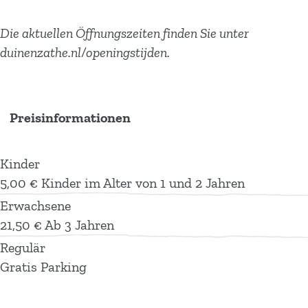
h
s
Die aktuellen Öffnungszeiten finden Sie unter
r
-
duinenzathe.nl/openingstijden.
s
u
-
n
u
d
n
F
Preisinformationen
d
r
F
e
Kinder
r
i
5,00 € Kinder im Alter von 1 und 2 Jahren
e
z
Erwachsene
i
e
21,50 € Ab 3 Jahren
z
i
Regulär
e
t
Gratis Parking
i
p
t
a
p
r