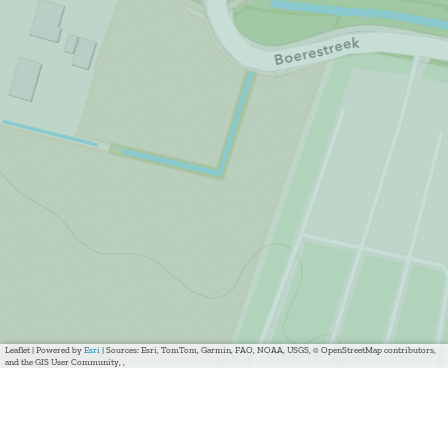
Leaflet
|
Powered by
Esri
| Sources: Esri, TomTom, Garmin, FAO, NOAA, USGS, © OpenStreetMap contributors,
and the GIS User Community, ,