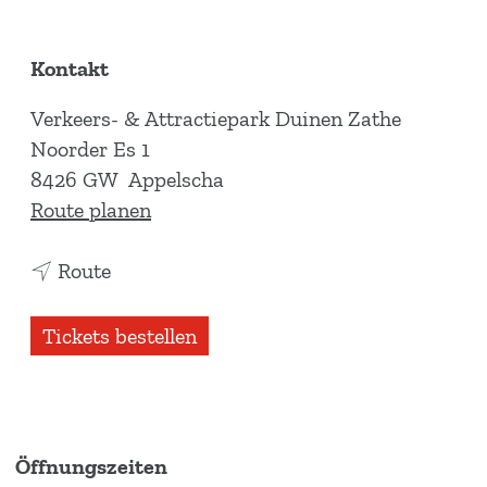
Kontakt
Verkeers- & Attractiepark Duinen Zathe
Noorder Es 1
8426 GW
Appelscha
b
Route planen
i
b
s
Route
i
V
s
e
Tickets bestellen
V
r
e
k
r
e
k
h
Öffnungszeiten
e
r