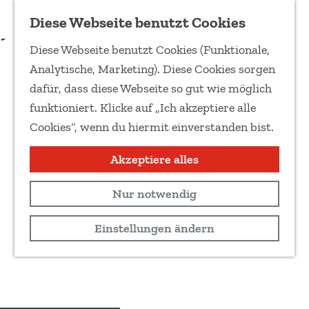
Zu Favoriten hinzufügen
Diese Webseite benutzt Cookies
T
Diese Webseite benutzt Cookies (Funktionale,
e
G
Analytische, Marketing). Diese Cookies sorgen
i
e
dafür, dass diese Webseite so gut wie möglich
l
h
funktioniert. Klicke auf „Ich akzeptiere alle
e
e
Cookies“, wenn du hiermit einverstanden bist.
d
n
i
S
Akzeptiere alles
e
i
s
Nur notwendig
e
e
z
Einstellungen ändern
S
u
e
r
i
H
t
o
e