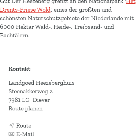
Gut Der Heezeberg grenzt an den Nationalpark '
Het
Drents-Friese Wold
', eines der größten und
schönsten Naturschutzgebiete der Niederlande mit
6000 Hektar Wald-, Heide-, Treibsand- und
Bachtälern.
Kontakt
Landgoed Heezeberghuis
Steenakkerweg 2
7981 LG
Diever
b
Route planen
i
b
s
Route
i
b
H
E-Mail