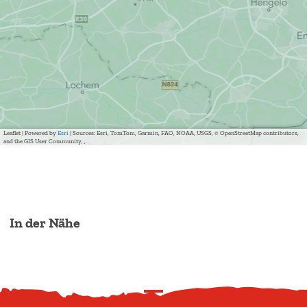
Leaflet
|
Powered by
Esri
| Sources: Esri, TomTom, Garmin, FAO, NOAA, USGS, © OpenStreetMap contributors,
and the GIS User Community, ,
In der Nähe
N