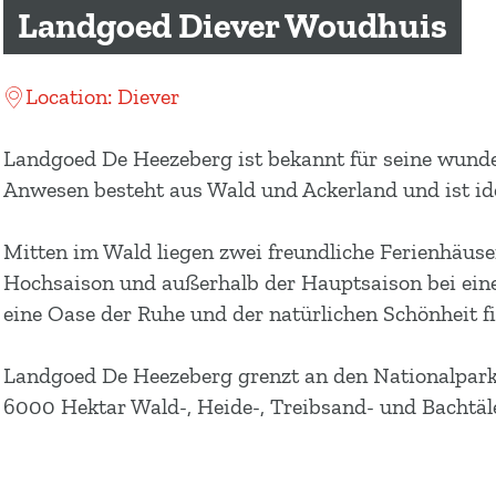
m
Landgoed Diever Woudhuis
e
p
Location: Diever
a
g
Landgoed De Heezeberg ist bekannt für seine wunde
e
Anwesen besteht aus Wald und Ackerland und ist ide
Mitten im Wald liegen zwei freundliche Ferienhäus
Hochsaison und außerhalb der Hauptsaison bei einem
eine Oase der Ruhe und der natürlichen Schönheit f
Landgoed De Heezeberg grenzt an den Nationalpark 
6000 Hektar Wald-, Heide-, Treibsand- und Bachtäl