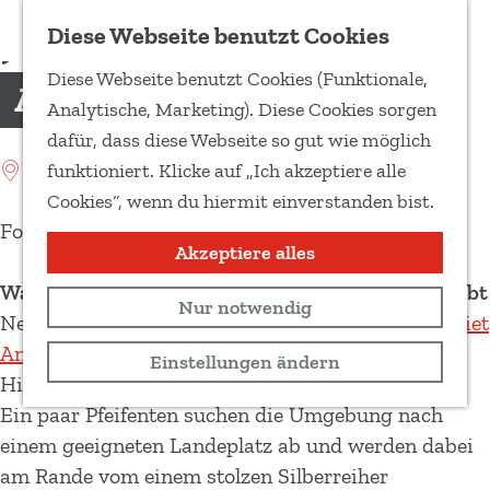
Zu Favoriten hinzufügen
Diese Webseite benutzt Cookies
T
Diese Webseite benutzt Cookies (Funktionale,
e
Annermoeras
G
Analytische, Marketing). Diese Cookies sorgen
i
e
dafür, dass diese Webseite so gut wie möglich
l
h
Location: Annen
funktioniert. Klicke auf „Ich akzeptiere alle
e
e
Cookies“, wenn du hiermit einverstanden bist.
d
n
Foto: Rein Rijke
i
S
Akzeptiere alles
e
i
Was es im Naturgebiet Annermoeras zu sehen gibt
s
Nur notwendig
e
Nehmen wir an,
du wanderst durch das Naturgebiet
e
z
Annermoeras
: Die Sonne steht schon tief, der
Einstellungen ändern
S
u
Himmel nimmt orangerote bis violette Farben an.
e
r
Ein paar Pfeifenten suchen die Umgebung nach
i
H
einem geeigneten Landeplatz ab und werden dabei
t
o
am Rande vom einem stolzen Silberreiher
e