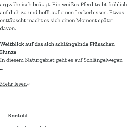
m
argwöhnisch beäugt. Ein weißes Pferd trabt fröhlich
e
auf dich zu und hofft auf einen Leckerbissen. Etwas
p
enttäuscht macht es sich einen Moment später
a
davon.
g
e
Weitblick auf das sich schlängelnde Flüsschen
Hunze
In diesem Naturgebiet geht es auf Schlängelwegen
…
Mehr lesen
Kontakt