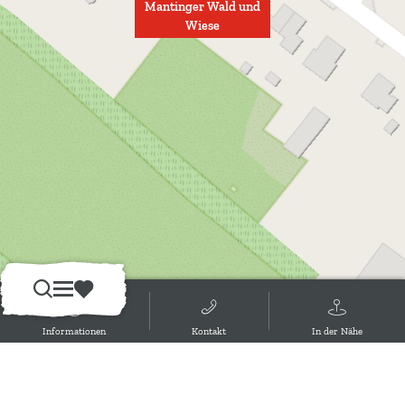
Mantinger Wald und
Wiese
S
M
F
u
e
a
Informationen
Kontakt
In der Nähe
c
n
v
h
ü
o
e
r