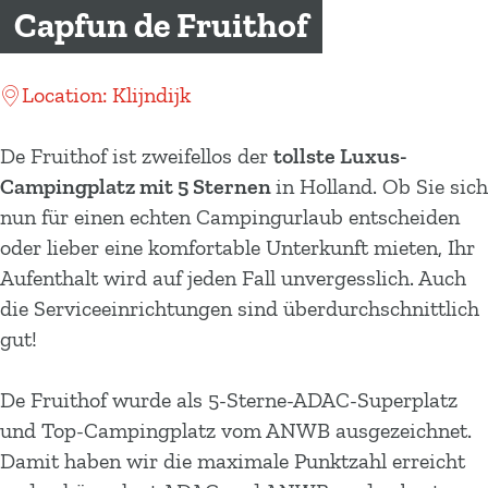
m
Capfun de Fruithof
e
p
Location: Klijndijk
a
g
De Fruithof ist zweifellos der
tollste Luxus-
e
Campingplatz mit 5 Sternen
in Holland. Ob Sie sich
nun für einen echten Campingurlaub entscheiden
oder lieber eine komfortable Unterkunft mieten, Ihr
Aufenthalt wird auf jeden Fall unvergesslich. Auch
die Serviceeinrichtungen sind überdurchschnittlich
gut!
De Fruithof wurde als 5-Sterne-ADAC-Superplatz
und Top-Campingplatz vom ANWB ausgezeichnet.
Damit haben wir die maximale Punktzahl erreicht