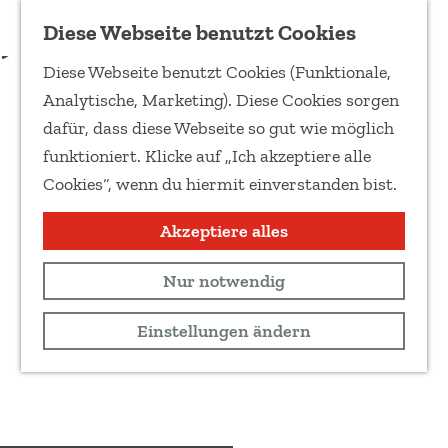
Zu Favoriten hinzufügen
Diese Webseite benutzt Cookies
T
Diese Webseite benutzt Cookies (Funktionale,
e
G
Analytische, Marketing). Diese Cookies sorgen
i
e
dafür, dass diese Webseite so gut wie möglich
l
h
funktioniert. Klicke auf „Ich akzeptiere alle
e
e
Cookies“, wenn du hiermit einverstanden bist.
d
n
i
S
Akzeptiere alles
e
i
s
Nur notwendig
e
e
z
Einstellungen ändern
S
u
e
r
i
H
t
o
e