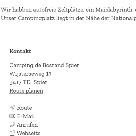
Wir habben autofreie Zeltplätze, ein Maislabyrinth
Unser Campingplatz liegt in der Nähe der National
Kontakt
Camping de Bosrand Spier
Wijsterseweg 17
9417 TD
Spier
b
Route planen
i
b
s
Route
i
b
C
E-Mail
s
i
C
a
Anrufen
C
s
a
a
m
Webseite