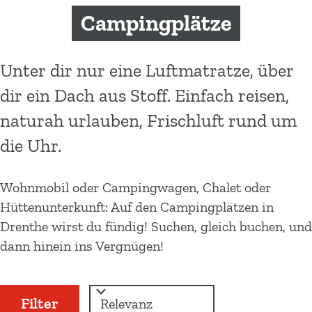
m
Campingplätze
e
p
a
Unter dir nur eine Luftmatratze, über
g
dir ein Dach aus Stoff. Einfach reisen,
e
naturah urlauben, Frischluft rund um
die Uhr.
Wohnmobil oder Campingwagen, Chalet oder
Hüttenunterkunft: Auf den Campingplätzen in
Drenthe wirst du fündig! Suchen, gleich buchen, und
dann hinein ins Vergnügen!
W
S
Filter
a
o