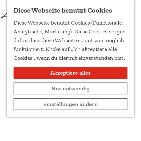
Diese Webseite benutzt Cookies
Diese Webseite benutzt Cookies (Funktionale,
G
Analytische, Marketing). Diese Cookies sorgen
e
dafür, dass diese Webseite so gut wie möglich
h
funktioniert. Klicke auf „Ich akzeptiere alle
e
Cookies“, wenn du hiermit einverstanden bist.
n
S
Akzeptiere alles
i
Nur notwendig
e
z
Einstellungen ändern
u
r
H
o