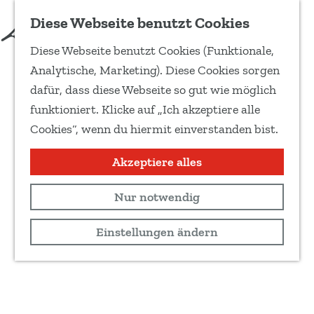
Diese Webseite benutzt Cookies
Diese Webseite benutzt Cookies (Funktionale,
G
Analytische, Marketing). Diese Cookies sorgen
e
dafür, dass diese Webseite so gut wie möglich
h
funktioniert. Klicke auf „Ich akzeptiere alle
e
Cookies“, wenn du hiermit einverstanden bist.
n
S
Akzeptiere alles
i
Nur notwendig
e
z
Einstellungen ändern
u
r
H
o