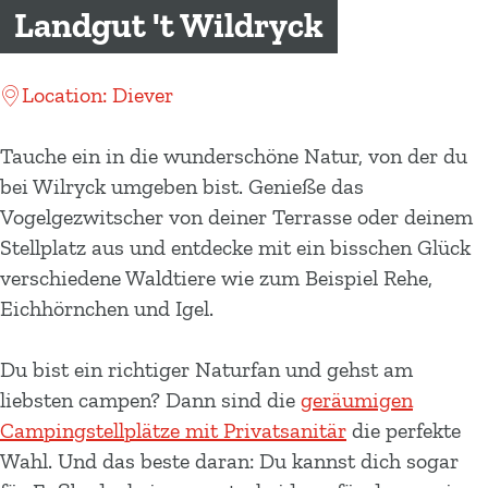
m
Landgut 't Wildryck
e
p
Location: Diever
a
g
Tauche ein in die wunderschöne Natur, von der du
e
bei Wilryck umgeben bist. Genieße das
Vogelgezwitscher von deiner Terrasse oder deinem
Stellplatz aus und entdecke mit ein bisschen Glück
verschiedene Waldtiere wie zum Beispiel Rehe,
Eichhörnchen und Igel.
Du bist ein richtiger Naturfan und gehst am
liebsten campen? Dann sind die
geräumigen
Campingstellplätze mit Privatsanitär
die perfekte
Wahl. Und das beste daran: Du kannst dich sogar