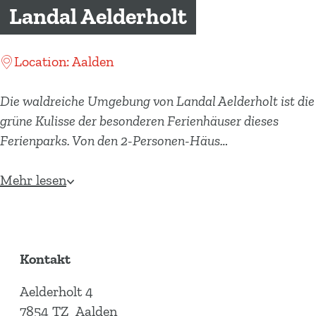
m
Landal Aelderholt
e
p
Location: Aalden
a
g
Die waldreiche Umgebung von Landal Aelderholt ist die
e
grüne Kulisse der besonderen Ferienhäuser dieses
Ferienparks. Von den 2-Personen-Häus…
Mehr lesen
Kontakt
Aelderholt 4
7854 TZ
Aalden