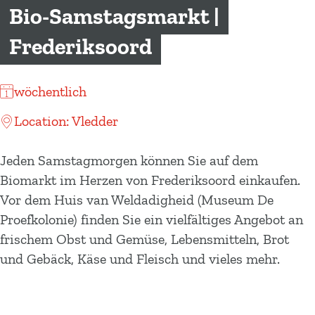
m
Bio-Samstagsmarkt |
e
Frederiksoord
p
a
g
wöchentlich
e
Location: Vledder
Jeden Samstagmorgen können Sie auf dem
Biomarkt im Herzen von Frederiksoord einkaufen.
Vor dem Huis van Weldadigheid (Museum De
Proefkolonie) finden Sie ein vielfältiges Angebot an
frischem Obst und Gemüse, Lebensmitteln, Brot
und Gebäck, Käse und Fleisch und vieles mehr.