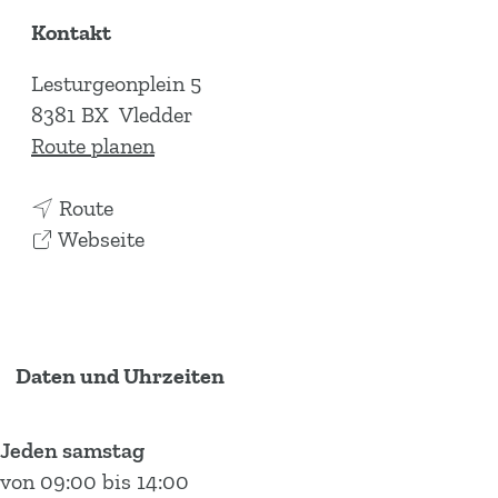
Kontakt
Lesturgeonplein 5
8381 BX
Vledder
b
Route planen
i
b
s
Route
i
a
B
Webseite
s
b
i
B
B
o
i
i
-
o
o
S
Daten und Uhrzeiten
-
-
a
S
S
m
Jeden samstag
a
a
s
von 09:00 bis 14:00
m
m
t