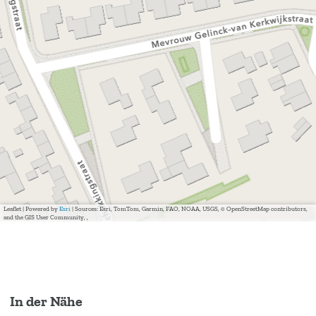
Leaflet
|
Powered by
Esri
| Sources: Esri, TomTom, Garmin, FAO, NOAA, USGS, © OpenStreetMap contributors,
and the GIS User Community, ,
In der Nähe