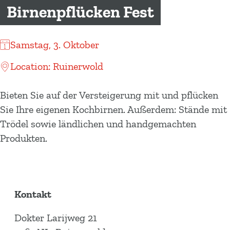
m
Birnenpflücken Fest
e
p
Samstag, 3. Oktober
a
g
Location: Ruinerwold
e
Bieten Sie auf der Versteigerung mit und pflücken
Sie Ihre eigenen Kochbirnen. Außerdem: Stände mit
Trödel sowie ländlichen und handgemachten
Produkten.
Kontakt
Dokter Larijweg 21