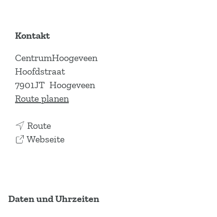
Kontakt
CentrumHoogeveen
Hoofdstraat
7901JT
Hoogeveen
b
Route planen
i
b
s
Route
i
a
W
Webseite
s
b
o
W
W
c
o
o
h
c
c
e
Daten und Uhrzeiten
h
h
n