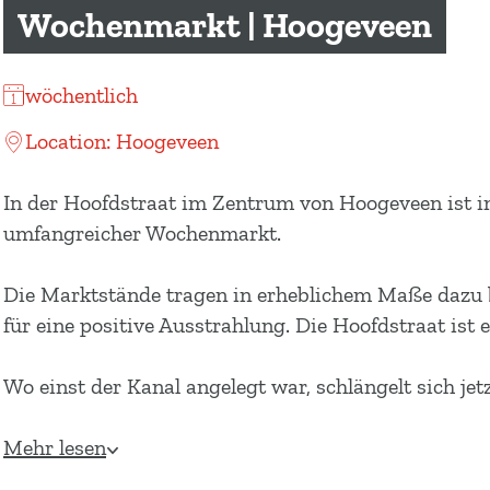
m
Wochenmarkt | Hoogeveen
e
p
wöchentlich
a
g
Location: Hoogeveen
e
In der Hoofdstraat im Zentrum von Hoogeveen ist 
umfangreicher Wochenmarkt.
Die Marktstände tragen in erheblichem Maße dazu b
für eine positive Ausstrahlung. Die Hoofdstraat ist 
Wo einst der Kanal angelegt war, schlängelt sich je
Mehr lesen